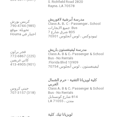
2820 S. Richfield Road
Rayne، LA 70578
مدرسة أبرشية لافوريش
كريس بورش
Class A، B، C - Passenger، School
(985) 790-4744
Bus. جميع الايجارات
تحويلة: موقع
805 شرق شارع 7
اختبار في Houma
ثيبودوكس ، لوس أنجلوس 70301
مدرسة ليفينغستون باريش
فجر براون
Class A، B & C، Passenger & School
(225) 772-6867
Bus - No Rentals
كاثي غريفين
13909 Florida Blvd.
(901) 413-4905
ليفينغستون ، لوس أنجلوس 70754
كلية لويزيانا التقنية - حرم الشمال
الغربي
Class A، B & C، Passenger & School
جيني كروس
(318) 707-3157
Bus - No Rentals
814 شارع كونستابل
مندن ، LA 71055
لويزيانا تيك.
كلية
جريج دويرون