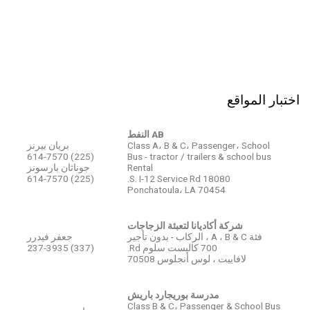
اختبار المواقع
AB النفط
Class A، B & C، Passenger، School
بريان بيرنز
(225) 614-7570
Bus - tractor / trailers & school bus
Rental
جوناثان بارسونز
(225) 614-7570
18080 S. I-12 Service Rd.
Ponchatoula، LA 70454
شركة أكاديانا لتعبئة الزجاجات
فئة A ، B & C ، الركاب - بدون تأجير
جعفر فيدرر
700 كاليست سلوم Rd.
(337) 237-3935
لافاييت ، لوس أنجلوس 70508
مدرسة بوريجارد باريش
Class B & C، Passenger & School Bus