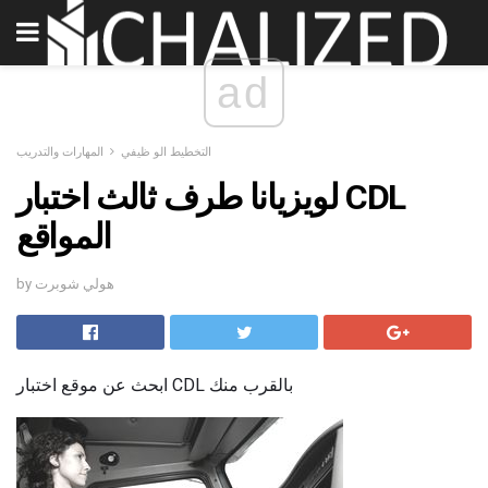
ad
التخطيط الو ظيفي
المهارات والتدريب
لويزيانا طرف ثالث اختبار CDL
المواقع
by هولي شوبرت
ابحث عن موقع اختبار CDL بالقرب منك