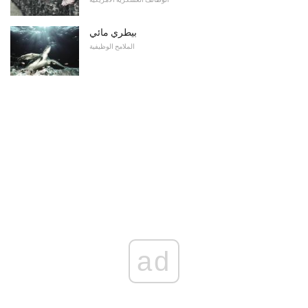
بيطري مائي
الملامح الوظيفية
ad