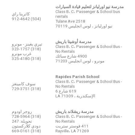
مدرسة نيو اورليانز لتعليم قيادة السيارات
Class B، C، Passenger & School bus
كاترينا راي
rentals
(504) 912-4642
2518 Tulane Ave
نيو اورليانز ، لوس انجليس 70119
مدرسة أوشيتا باريش
تيري يغينز - مونرو
Class B، C، Passenger & School Bus -
(318) 323-1757
No Rentals
غرب مونرو
4900 شارع سبائك
(318) 325-4180
مونرو ، لوس انجليس 71203
Rapides Parish School
Class B، C، Passenger & School Bus -
سوف كامينغز
No Rentals
(318) 729-3751
619 شارع 6
الإسكندرية ، LA 71309
مدرسة ريشلاند باريش
روجر اودوم
(318) 728-5964
Class B، C، Passenger & School Bus -
No Rentals
تحويلة: 247
411 فوستر ستريت
دودي كلاركستون
(318) 669-0161
Rayville، LA 71269