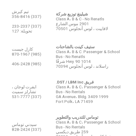
تيم كيرش
شيلينغ توزيع شركة
(337) 356-8416
Class A، B & C - No Renatls
2901 موس الشارع
(337) 233-2337
لافاييت ، لوس أنجلوس 70501
تحويلة: 127
ستيف كينت بالشاحنات
كارل جيست
Class A، B & C. Passenger & School
(985) 870-1967
Bus - No Renatls
1014 Hwy. 90 شرقًا
(985) 406-2428
راسلاند ، لوس أنجلوس 70394
فريق DST / LBM Inc.
Class A، B & C، Passenger & School
ايفرت لوجان ،
Bus - No Rentals
تشارلز سميث
(337) 531-7777
1999 GA Avenue، Bldg. 3409
Fort Polk، LA 71459
توماس للتدريب والتطوير
Class A، B & C، Passenger & School
سيدني توماس
Bus - No Rentals
(337) 828-2424
259 طريق ديكسي