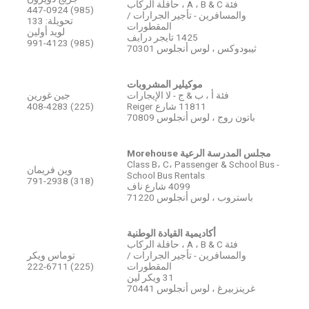
فئة A ، B & C ، حافلة الركاب
(985) 447-0924
والمسافرين - تأجير الجرارات /
تحويلة: 133
المقطورات
لويد أولين
1425 تايجر درايف
(985) 991-4123
ثيبودوكس ، لوس أنجلوس 70301
موكيلير المشروبات
فئة أ ، ب & ج - لا الإيجارات
جين غورين
11811 شارع Reiger
(225) 408-4283
باتون روج ، لوس أنجلوس 70809
مجلس المدرسة الرعية Morehouse
Class B، C، Passenger & School Bus -
وين فريمان
School Bus Rentals
(318) 791-2938
4099 شارع ناف
باستروب ، لوس أنجلوس 71220
أكاديمية القيادة الوطنية
فئة A ، B & C ، حافلة الركاب
والمسافرين - تأجير الجرارات /
توماس ويكر
المقطورات
(225) 222-6711
31 ويكر لين
غرينزبيرغ ، لوس أنجلوس 70441