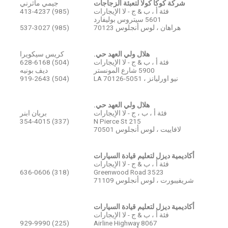
شركة كوكا كولا لتعبئة الزجاجات
جيمي ماثرني
فئة أ ، ب & ج - لا الإيجارات
(985) 413-4237
5601 سيتروس بوليفارد
هراهان ، لوس أنجلوس 70123
(985) 537-3027
هلال ولي العهد حي.
كريس سيكويرا
فئة أ ، ب & ج - لا الإيجارات
(504) 628-6168
5900 شارع المونستر
ديف بونيه
نيو اورليانز ، LA 70126-5051
(504) 919-2643
هلال ولي العهد حي.
فئة أ ، ب ، ج - لا الإيجارات
بريان ابنر
(337) 354-4015
215 N Pierce St
لافاييت ، لوس أنجلوس 70501
أكاديمية ديزل لتعليم قيادة السيارات
فئة أ ، ب & ج - لا الإيجارات
(318) 636-0606
3523 Greenwood Road
شريفيبورت ، لوس أنجلوس 71109
أكاديمية ديزل لتعليم قيادة السيارات
فئة أ ، ب & ج - لا الإيجارات
(225) 929-9990
8067 Airline Highway