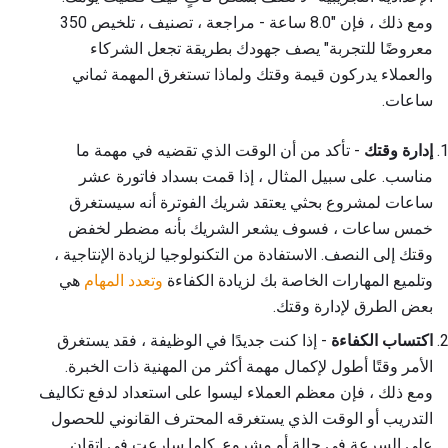
ومع ذلك ، فإن "8.0 ساعة - مراجعة ، تصنيف ، تلخيص 350
معروضًا للتجربة" يصف جهودك بطريقة تجعل الشركاء
والعملاء يدركون قيمة وقتك ولماذا تستغرق المهمة ثماني
ساعات.
إدارة وقتك
- تأكد من أن الوقت الذي تقضيه في مهمة ما
مناسب. على سبيل المثال ، إذا قمت بسداد فاتورة عشر
ساعات لمشروع بحثي يعتقد شريك الفوترة أنه سيستغرق
خمس ساعات ، فسوف يشعر الشريك بأنه مضطر لخفض
وقتك إلى النصف. الاستفادة من التكنولوجيا لزيادة الإنتاجية ،
وتلميع المهارات الخاصة بك لزيادة الكفاءة
وتعدد المهام
هي
بعض الطرق لإدارة وقتك.
اكتساب الكفاءة
- إذا كنت جديدًا في الوظيفة ، فقد يستغرق
الأمر وقتًا أطول لإكمال مهمة أكثر من المهنية ذات الخبرة.
ومع ذلك ، فإن معظم العملاء ليسوا على استعداد لدفع تكاليف
التدريب أو الوقت الذي يستغرقه المحترف القانوني للحصول
على السرعة في حالة أو مشروع. كلما سارعت في إتقان