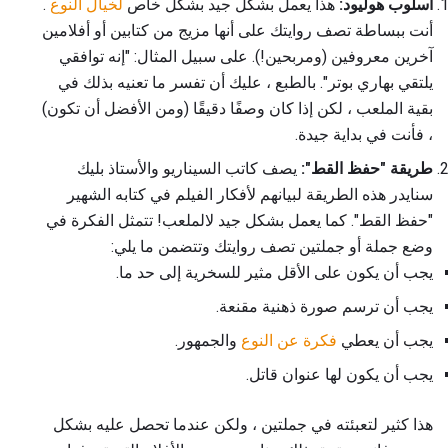
أسلوب هوليود:
هذا يعمل بشكل جيد بشكل خاص
لخيال النوع
.
أنت ببساطة تصف روايتك على أنها مزيج من كتابين أو أفلامين
آخرين معروفين (ومربحين!). على سبيل المثال: "إنه توافقي
يلتقي بهاري بوتر". بالطبع ، عليك أن تفسر ما تعنيه بذلك في
بقية الملعب ، لكن إذا كان وصفًا دقيقًا (ومن الأفضل أن تكون)
، فأنت في بداية جيدة.
طريقة "حفظ القط":
يصف كاتب السيناريو والأستاذ بليك
سنايدر هذه الطريقة لبيانهم لأفكار الفيلم في كتابه الشهير
"حفظ القط". كما يعمل بشكل جيد لالملعب! تتمثل الفكرة في
وضع جملة أو جملتين تصف روايتك وتتضمن ما يلي:
يجب أن يكون على الأقل مثير للسخرية إلى حد ما.
يجب أن ترسم صورة ذهنية مقنعة.
يجب أن يعطي
فكرة عن النوع
والجمهور.
يجب أن يكون لها عنوان قاتل.
هذا كثير لتعبئته في جملتين ، ولكن عندما تحصل عليه بشكل