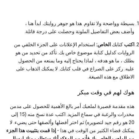
بسيطة وواضحة ولا تقاوم. هذا هو جوهر روايتك. ابدأ هنا ،
وأضف بعض التفاصيل الملونة وحصلت على درجة قاتلة.
اكتب
كتابك
الخاص:
استخدام الإعلانات على الجزء الخلفي من
الروايات كدليل كتابة موضوع خاص بك. تأكد من تحديد من هو
بطلك ، ما هو هدفه ، لماذا يحتاج إليه وما يمنعه من الحصول
عليه. ركز على الصراع في قلب كتابك. لا يمكنك الذهاب على
الاطلاق مع هذه الصيغة.
هوك لهم في وقت مبكر
هذه مقدمة قصيرة لملعبك أمر بالغ الأهمية للحصول على مدمن
مخدرات والرغبة في سماع المزيد. اكتب عدة نسخ منه (15 إلى
20 هو رقم جيد لتصويره) ثم اختر أفضلها وألصقها حتى يضيء. لا
يمكنك قضاء الكثير من الوقت في هذا -
إذا قمت بتثبيت هذا الجزء
من الملعب الخاص بك فأنه من المؤكد أنك ستطلب منك إرسال