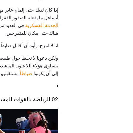
إذا كان لديك حتى إلمام عابر م
أتساءل ما يفعله الصقور الفقرا
الخدمة العسكرية
في العديد من ا
هناك حتى مكان للمتفرجين.
انا لا امزح. وأود أن أقابل ضاب
يتساوى هؤلاء اللاعبون المتشد
إلى أن يكونوا
ضباطاً
مستقبليين 
02 الرياضة بالقوات المسلحة والمجلس الدولي للرياضة العسكرية