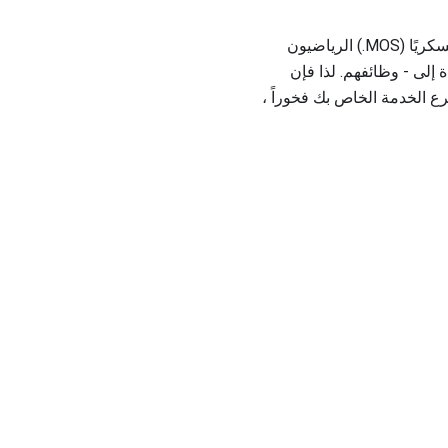
إذا كنت تخطط للتجنيد وهذا يبدو ممتعًا ، تذكر نقطة مهمة جدًا: الاختيار إلى AFS ليس اختصاصًا مهنيًا عسكريًا (MOS.) الرياضيون
ة إلى - وظائفهم. لذا فإن
جعل فرع الخدمة الخاص بك فخوراً ،