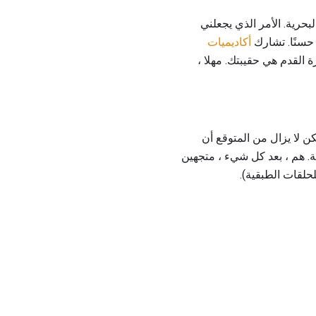
بحرية. الأمر الذي يجعلني
 حسنًا. تشارك
أكاديميات
ة القدم هي حقيبتك. مهلا ،
 حول طبيعة الرياضة الأكاديمية. تشارك جميع الأكاديميات في مسابقات NCAA ، ولكن لا يزال من المتوقع أن
ة. هم ، بعد كل شيء ، متجهين
لقات الطبقية).