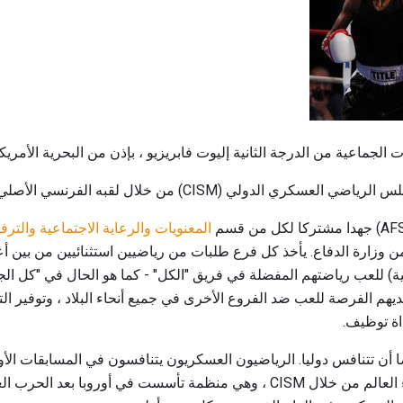
لجماعية من الدرجة الثانية إليوت فابريزيو ، بإذن من البحرية الأمريكي
 (CISM) من خلال لقبه الفرنسي الأصلي. لكننا سنصل إلى ذلك.
المعنويات والرعاية الاجتماعية والترفي
 وزارة الدفاع. يأخذ كل فرع طلبات من رياضيين استثنائيين من بين أع
ية) للعب رياضتهم المفضلة في فريق "الكل" - كما هو الحال في "كل الجي
لديهم الفرصة للعب ضد الفروع الأخرى في جميع أنحاء البلاد ، وتوفير ا
ة توظيف.
في AFS يمكن أيضا أن تتنافس دوليا. الرياضيون العسكريون يتنافسون في المسابقات ا
الجيوش الأخرى في جميع أنحاء العالم من خلال CISM ، وهي منظمة تأسست في أوروب