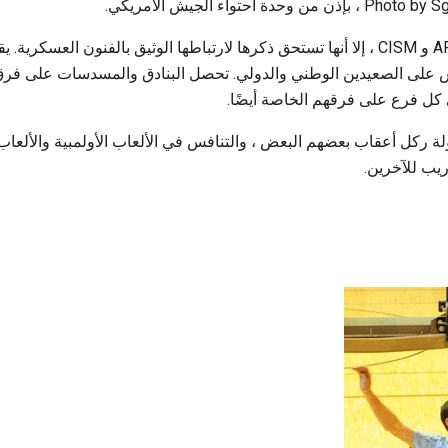
احتواء الجيش الأمريكي.
بينما يتم تغطية الرماية تحت AFS و CISM ، إلا أنها تستحق ذكرها لارتباطها الوثيق بالفن
فس على الصعيدين الوطني والدولي. تحصل البنادق والمسدسات على فر
كل فرع على فرقهم الخاصة أيضًا.
ة ركل أعقاب بعضهم البعض ، والتنافس في الألعاب الأولمبية والألعاب 
يب للآخرين.