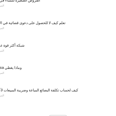
القروض الصغيرة للنساء في 
المر
تعلم كيف لا للحصول على دعوى قضائية في الأ
المر
شبكة أكثر قوة عل
المر
تعرف على Erisa وماذا يغطي
المر
كيف لحساب تكلفة البضائع المباعة وضريبة المبيعات لأ
المر