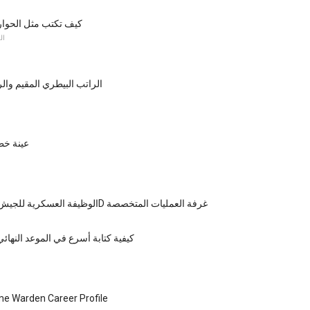
كيف تكتب مثل الحوار
ال
الراتب البيطري المقيم والر
عينة خط
الوظيفة العسكرية للجيش الأمريكي: 68D غرفة العمليات المتخصصة
كيفية كتابة أسرع في الموعد النهائي
السمكة و Warden Career Profile