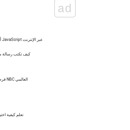
ad
10 أماكن لتعلم JavaScript عبر الإنترنت
كيف تكتب رسالة م
فرص التدريب في NBC العالمي
تعلم كيفية اختي