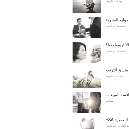
وظائف قانونية
موارد البشرية
التخطيط الو ظيفي
لأنثروبولوجيا؟
التخطيط الو ظيفي
 منسق الترفيه
وظائف حكومية
فسة المبيعات
مبيعات
ة الصغيرة
تحقاقات الموظفين