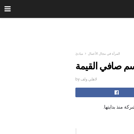
المرأة في مجال الأعمال
مبادئ
سم صافي القيمة
by لاهلي ولف
كة منذ بدايتها.