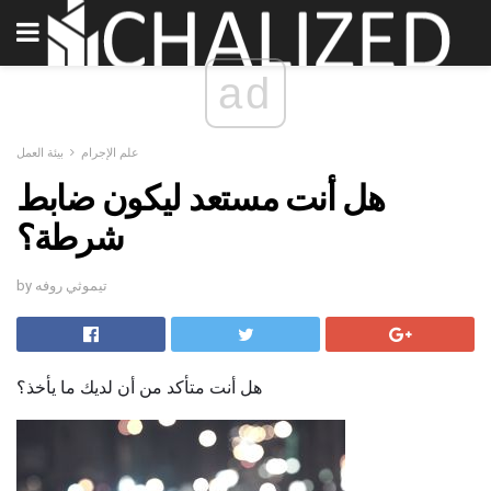
ad
علم الإجرام
بيئة العمل
هل أنت مستعد ليكون ضابط
شرطة؟
by تيموثي روفه
هل أنت متأكد من أن لديك ما يأخذ؟