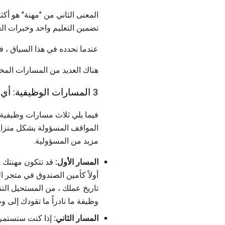
المعنى الثاني من "مهنة" هو أك
تضمين التعليم واحد وخبرات ال
عندما نحدده في هذا السياق ، ف
هناك العديد من المسارات المختل
3 المسارات الوظيفية: أي واحد سوف تأخذ؟
فيما يلي ثلاث مسارات وظيفية 
المواقف المسؤولة بشكل متزايد 
مزيد من المسؤولية.
المسار الأول:
قد تتكون مهنتك م
أولاً كأمين الصندوق في متجر ا
تاريخ عملك ، من المستحيل التنب
وظيفة ما نادراً ما تقودك إلى و
المسار الثاني:
إذا كنت ستستمر 