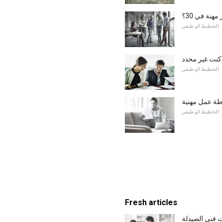
مهنة في 30؟
التخطيط الو ظيفي
 كنت غير محدد
التخطيط الو ظيفي
طة عمل مهنية
التخطيط الو ظيفي
Fresh articles
 فني الصيدلة