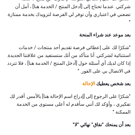
شركتي. عندما تحتاج إلى [أدخل المنتج / الخدمة هنا] ، آمل أن
تضعني في اعتباري وأن توفر لي الفرصة لتزويدك بخدمة ممتازة.
"
بعد موعد عند شراء المنحة
"شكرًا لك على إعطائي فرصة تقديم أحد منتجات / خدمات
استثنائية لشركتي. أنا متأكد من أنك ستستفيد من علاقتنا الجديدة.
إذا كان لديك أي أسئلة حول [أدخل المنتج / الخدمة هنا] ، فلا تتردد
في الاتصال بي على الفور. "
بعد شخص يعطيك
الإحالة
"شكرًا على الرجوع إلى [إدراج اسم الإحالة هنا] بالأمس. أقدر لك
تفكيري ، وأؤكد لك أنني سأقدم له أعلى مستوى من الخدمة
الممكنة ".
بعد أن يمنحك "نفاق" نهائي "لا"