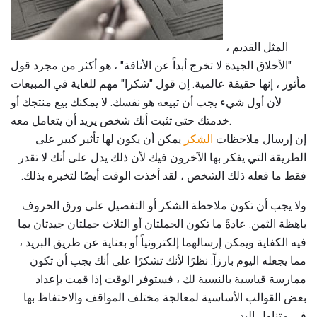
المثل القديم ،
"الأخلاق الجيدة لا تخرج أبداً عن الأناقة" ، هو أكثر من مجرد قول
مأثور ، إنها حقيقة عالمية. إن قول "شكرا" مهم للغاية في المبيعات
لأن أول شيء يجب أن تبيعه هو نفسك. لا يمكنك بيع منتجك أو
خدمتك حتى تثبت أنك شخص يريد أن يتعامل معه.
إن إرسال ملاحظات
الشكر
يمكن أن يكون لها تأثير كبير على
الطريقة التي يفكر بها الآخرون فيك لأن ذلك يدل على أنك لا تقدر
فقط ما فعله ذلك الشخص ، لقد أخذت الوقت أيضًا لتخبره بذلك.
ولا يجب أن تكون ملاحظة الشكر أو التفصيل على ورق الحروف
باهظة الثمن. عادةً ما تكون الجملتان أو الثلاث جملتان جيدتان بما
فيه الكفاية ويمكن إرسالهما إلكترونياً أو بعناية عن طريق البريد ،
مما يجعله اليوم بارزاً. نظرًا لأنك تشكرًا على أنك يجب أن تكون
ممارسة قياسية بالنسبة لك ، فستوفر الوقت إذا قمت بإعداد
بعض القوالب الأساسية لمعالجة مختلف المواقف والاحتفاظ بها
في متناول اليد.