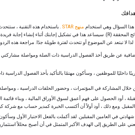
هدافك
 هذا السؤال وهي استخدام
منهج STAR
والإجراء الذي اتخذته (A) ، والنتائج المحققة (R). سيساعد هذا في تشكيل إجابتك أثناء إنشا
ذا لا تبتعد عن الموضوع أو تتحدث لفترة طويلة جدًا. مراجعة هذه الردود
فية عن طريق أخذ الفصول الدراسية ذات الصلة ومواصلة مشاركتي 
ا داخليًا للموظفين ، وسأكون مهتمًا بالتأكيد بأخذ الفصول الدراسية ذا
 خلال المشاركة في المؤتمرات ، وحضور الحلقات الدراسية ، ومواصلة
 ، أود الحصول على فهم أعمق لسوق الأوراق المالية ، وبناء قائمة ال
المقبل. ومع ذلك ، أود أولاً أن أكتسب الخبرة كمدير حساب مع شركة ك
دتي في العامين المقبلين. لقد أكملت بالفعل الاختبار الأول وسأكون 
ي على الطريق إلى الهدف الأكبر المتمثل في أن أصبح محللاً استثمارياً