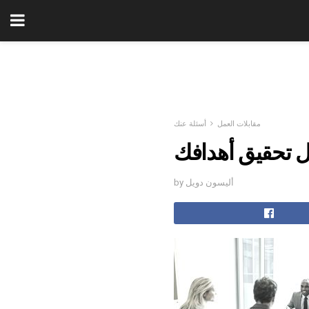
مقابلات العمل
أسئلة عنك
ل تحقيق أهدافك
by أليسون دويل