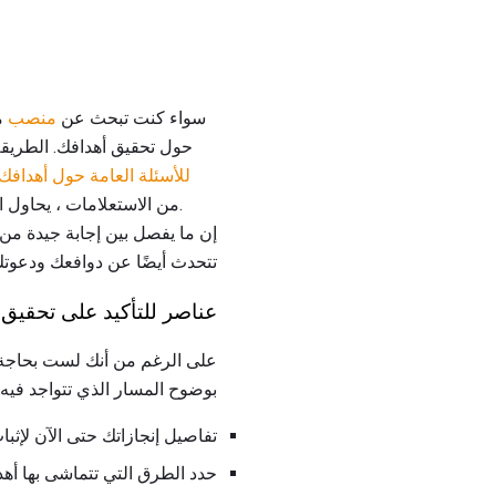
سواء كنت تبحث عن
منصب
مب
حول تحقيق أهدافك. الطريقة 
للأسئلة العامة حول أهدافك 
من الاستعلامات ، يحاول القائمون على المقابلات أن يتعرفوا على طموحاتك وعلى قدرتك على تشكيل خطة استراتيجية وتنفيذها.
إن ما يفصل بين إجابة جيدة من 
تتحدث أيضًا عن دوافعك ودعوتك
عناصر للتأكيد على تحقيق 
على الرغم من أنك لست بحاجة إ
بوضوح المسار الذي تتواجد فيه:
تفاصيل إنجازاتك حتى الآن لإثبا
حدد الطرق التي تتماشى بها أهد