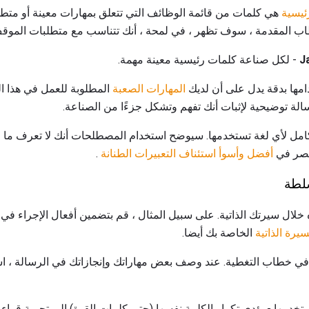
ئيسية
هي كلمات من قائمة الوظائف التي تتعلق بمهارات معينة أو مت
طاب المقدمة ، سوف تظهر ، في لمحة ، أنك تتناسب مع متطلبات الموق
- لكل صناعة كلمات رئيسية معينة مهمة.
مها بدقة يدل على أن لديك
المهارات الصعبة
المطلوبة للعمل في هذا ا
الة توضيحية لإثبات أنك تفهم وتشكل جزءًا من الصناعة.
الكامل لأي لغة تستخدمها. سيوضح استخدام المصطلحات أنك لا تعرف ما 
تبصر في
أفضل وأسوأ استئناف التعبيرات الطنانة
.
سلطة
خلال سيرتك الذاتية. على سبيل المثال ، قم بتضمين أفعال الإجراء في
يرة الذاتية
الخاصة بك أيضا.
ة في خطاب التغطية. عند وصف بعض مهاراتك وإنجازاتك في الرسالة ، اس
تخدمها - يؤدي تكرار الكلمة نفسها (حتى كلمات القوة) إلى تجربة قراء