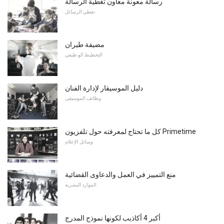
رسالة معونة معاون تغطية الرسالة
تغطي الرسائل
مضيفة طيران
التخطيط الو ظيفي
دليل الموسيقار لإدارة الفنان
وظائف الموسيقى
كل ما تحتاج لمعرفته حول تلفزيون Primetime
وسائل الإعلام
منع التمييز في العمل والدعاوى القضائية
الموارد البشرية
أكبر 4 أكاذيب لكونها نموذج المدرج