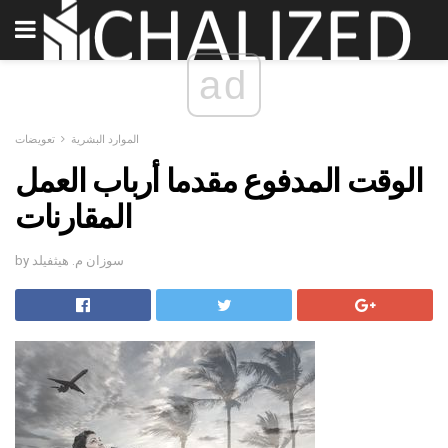
ad
الموارد البشرية
تعويضات
الوقت المدفوع مقدما أرباب العمل
المقارنات
by سوزان م. هيثفيلد